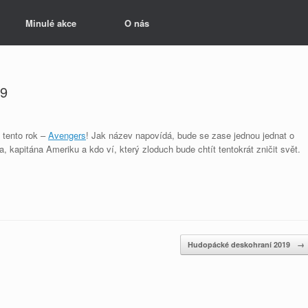
Minulé akce
O nás
19
 tento rok –
Avengers
! Jak název napovídá, bude se zase jednou jednat o
 kapitána Ameriku a kdo ví, který zloduch bude chtít tentokrát zničit svět.
Hudopácké deskohraní 2019
→