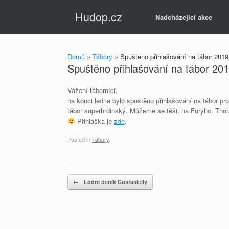
Skip
Hudop.cz
to
Nadcházející akce
content
Domů
»
Tábory
»
Spuštěno přihlašování na tábor 2019
Spuštěno přihlašování na tábor 20
Vážení táborníci,
na konci ledna bylo spuštěno přihlašování na tábor pro
tábor superhrdinský. Můžeme se těšit na Furyho, Thora,
Přihláška je
zde
.
Posted in
Tábory
.
Post navigation
←
Lodní deník Costasielly