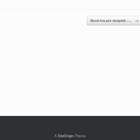
Nová hra pro dospělé –…
→
A
SiteOrigin
Theme