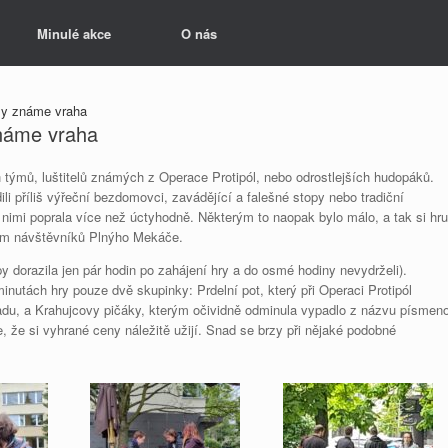
Minulé akce
O nás
my známe vraha
známe vraha
týmů, luštitelů známých z Operace Protipól, nebo odrostlejších hudopáků.
dili příliš výřeční bezdomovci, zavádějící a falešné stopy nebo tradiční
s nimi poprala více než úctyhodně. Některým to naopak bylo málo, a tak si hru
chem návštěvníků Plnýho Mekáče.
y dorazila jen pár hodin po zahájení hry a do osmé hodiny nevydrželi).
nutách hry pouze dvě skupinky: Prdelní pot, který při Operaci Protipól
adu, a Krahujcovy pičáky, kterým očividně odminula vypadlo z názvu písmen
že si vyhrané ceny náležitě užijí. Snad se brzy při nějaké podobné