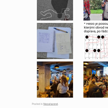
Posted in
Nezařazené
.