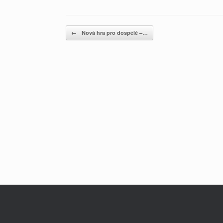
Post navigation
←
Nová hra pro dospělé –…