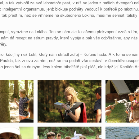
al, a tak vytvořil ze své laboratoře past, v níž se jeden z našich Avengerů
 inteligentní organismus, jenž blokuje podněty vedoucí k potřebě po nikotinu. 
 a tak předtím, než se vrhneme na skutečného Lokiho, musíme sehnat italský c
hopní, vyrazíme na Lokiho. Ten se nám ale k našemu překvapení vzdá s tím
ce nám dá recept na sérum pravdy, které vypije a pak vše odpřísáhne, aby nás
věry.
Ano, kdo jiný než Loki, který nám ukradl zdroj – Korunu hada. A k tomu se n
i“. Paráda, tak znovu za ním, než se mu podaří vše sestavit v überničivousu
ch jeden šal za druhým, lesy kolem tábořiště plní pláč, ale když jej Kapitán