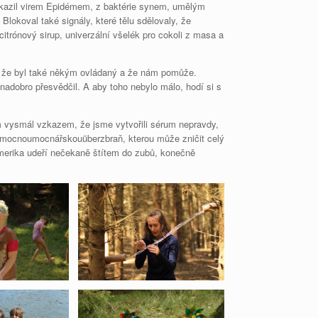
 nakazil virem Epidémem, z baktérie synem, umělým
Blokoval také signály, které tělu sdělovaly, že
itrónový sirup, univerzální všelék pro cokoli z masa a
, že byl také někým ovládaný a že nám pomůže.
 nadobro přesvědčil. A aby toho nebylo málo, hodí si s
ám vysmál vzkazem, že jsme vytvořili sérum nepravdy,
permocnoumocnářskouüberzbraň, kterou může zničit celý
 Amerika udeří nečekaně štítem do zubů, konečně