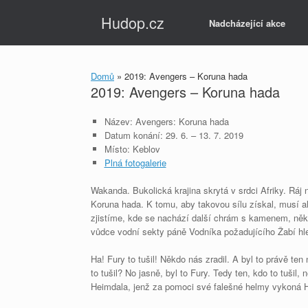
Skip
Hudop.cz
to
Nadcházející akce
content
Domů
»
2019: Avengers – Koruna hada
2019: Avengers – Koruna hada
Název: Avengers: Koruna hada
Datum konání: 29. 6. – 13. 7. 2019
Místo: Keblov
Plná fotogalerie
Wakanda. Bukolická krajina skrytá v srdci Afriky. Ráj n
Koruna hada. K tomu, aby takovou sílu získal, musí a
zjistíme, kde se nachází další chrám s kamenem, někd
vůdce vodní sekty páně Vodníka požadujícího Žabí hl
Ha! Fury to tušil! Někdo nás zradil. A byl to právě te
to tušil? No jasně, byl to Fury. Tedy ten, kdo to tuši
Heimdala, jenž za pomoci své falešné helmy vykoná 