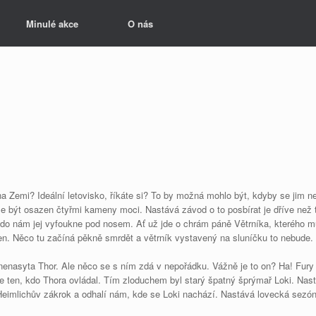
Minulé akce
O nás
a Zemi? Ideální letovisko, říkáte si? To by možná mohlo být, kdyby se jim nez
le být osazen čtyřmi kameny moci. Nastává závod o to posbírat je dříve než 
o nám jej vyfoukne pod nosem. Ať už jde o chrám páně Větrníka, kterého mus
en. Něco tu začíná pěkně smrdět a větrník vystavený na sluníčku to nebude.
n nenasyta Thor. Ale něco se s ním zdá v nepořádku. Vážně je to on? Ha! Fury
l, ne ten, kdo Thora ovládal. Tím zloduchem byl starý špatný šprýmař Loki. N
Heimlichův zákrok a odhalí nám, kde se Loki nachází. Nastává lovecká sez