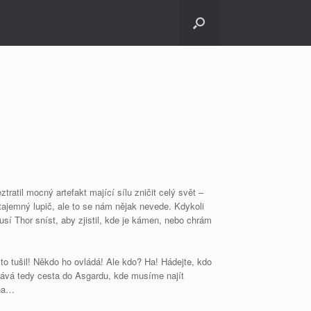
tratil mocný artefakt mající sílu zničit celý svět –
tajemný lupič, ale to se nám nějak nevede. Kdykoli
í Thor sníst, aby zjistil, kde je kámen, nebo chrám
 to tušil! Někdo ho ovládá! Ale kdo? Ha! Hádejte, kdo
astává tedy cesta do Asgardu, kde musíme najít
óna…