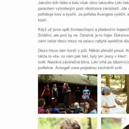
Jakožto bůh falše a šalu však něco takového Loki ček
parazitem vytvořeným proti nikotinové závislosti. Jde o
potřebuje krev a kyslík. Je potřeba Avengera vyléčit,
kostí.
Když už jsme opět životaschopní a především bojesc
Zvláštní, ale proč by ne. Ostatně, je to frajer. Dokon
námi večer disco trisco na oslavu nabyté společné dů
Disco trisco nám končí v půli. Někdo přerušil proud. 
takže to vše, co nám pak řekl, byly jen „kecy v klec
svět. Nastává závěrečná bitva. Loki vrhá po tábornící
podlehne. Avengeři zase projednou zachránili svět.