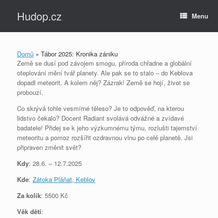
Skip
Hudop.cz
to
Menu
content
Domů
»
Tábor 2025: Kronika zániku
Země se dusí pod závojem smogu, příroda chřadne a globální
oteplování mění tvář planety. Ale pak se to stalo – do Keblova
dopadl meteorit. A kolem něj? Zázrak! Země se hojí, život se
probouzí.
Co skrývá tohle vesmírné těleso? Je to odpověď, na kterou
lidstvo čekalo? Docent Radiant svolává odvážné a zvídavé
badatele! Přidej se k jeho výzkumnému týmu, rozlušti tajemství
meteoritu a pomoz rozšířit ozdravnou vlnu po celé planetě. Jsi
připraven změnit svět?
Kdy
: 28.6. – 12.7.2025
Kde
:
Zátoka Pláňat, Keblov
Za kolik
: 5500 Kč
Věk dětí
: