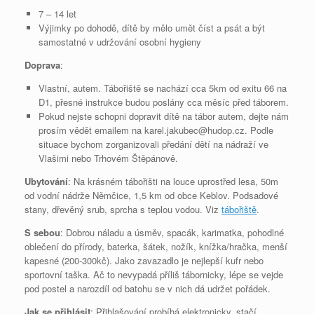
7 – 14 let
Výjimky po dohodě, dítě by mělo umět číst a psát a být
samostatné v udržování osobní hygieny
Doprava
:
Vlastní, autem. Tábořiště se nachází cca 5km od exitu 66 na
D1, přesné instrukce budou poslány cca měsíc před táborem.
Pokud nejste schopni dopravit dítě na tábor autem, dejte nám
prosím vědět emailem na karel.jakubec@hudop.cz. Podle
situace bychom zorganizovali předání dětí na nádraží ve
Vlašimi nebo Trhovém Štěpánově.
Ubytování
: Na krásném tábořišti na louce uprostřed lesa, 50m
od vodní nádrže Němčice, 1,5 km od obce Keblov. Podsadové
stany, dřevěný srub, sprcha s teplou vodou. Viz
tábořiště
.
S sebou
: Dobrou náladu a úsměv, spacák, karimatka, pohodlné
oblečení do přírody, baterka, šátek, nožík, knížka/hračka, menší
kapesné (200-300kč). Jako zavazadlo je nejlepší kufr nebo
sportovní taška. Ač to nevypadá příliš tábornicky, lépe se vejde
pod postel a narozdíl od batohu se v nich dá udržet pořádek.
Jak se přihlásit
: Přihlašování probíhá elektronicky, stačí