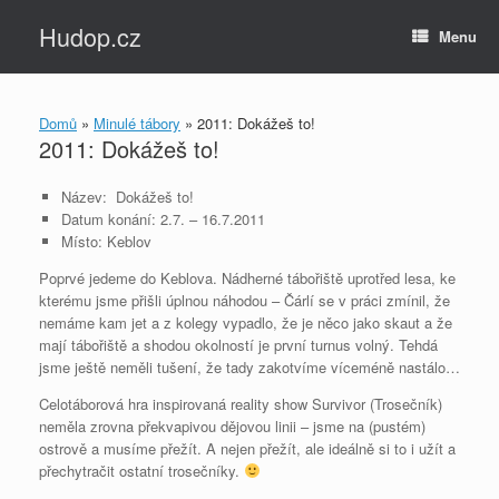
Skip
Hudop.cz
to
Menu
content
Domů
»
Minulé tábory
»
2011: Dokážeš to!
2011: Dokážeš to!
Název: Dokážeš to!
Datum konání: 2.7. – 16.7.2011
Místo: Keblov
Poprvé jedeme do Keblova. Nádherné tábořiště uprotřed lesa, ke
kterému jsme přišli úplnou náhodou – Čárlí se v práci zmínil, že
nemáme kam jet a z kolegy vypadlo, že je něco jako skaut a že
mají tábořiště a shodou okolností je první turnus volný. Tehdá
jsme ještě neměli tušení, že tady zakotvíme víceméně nastálo…
Celotáborová hra inspirovaná reality show Survivor (Trosečník)
neměla zrovna překvapivou dějovou linii – jsme na (pustém)
ostrově a musíme přežít. A nejen přežít, ale ideálně si to i užít a
přechytračit ostatní trosečníky.