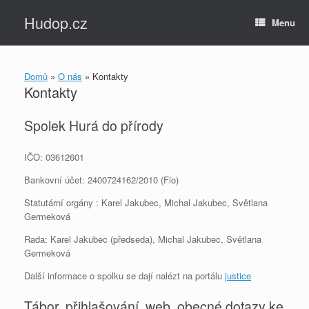
Skip
Hudop.cz
to
Menu
content
Domů
»
O nás
»
Kontakty
Kontakty
Spolek Hurá do přírody
IČO:
03612601
Bankovní účet: 2400724162/2010 (Fio)
Statutární orgány : Karel Jakubec, Michal Jakubec, Světlana
Germeková
Rada: Karel Jakubec (předseda), Michal Jakubec, Světlana
Germeková
Další informace o spolku se dají nalézt na portálu
justice
Tábor, přihlašování, web, obecné dotazy ke