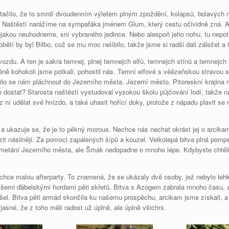
ačilo, že to smrdí dvoudenním výletem plným zpoždění, kolapsů, bolavých 
 Naštěstí narážíme na sympaťáka jménem Glum, který cestu očividně zná. A j
jakou neuhodneme, sní vybraného jedince. Nebo alespoň jeho nohu, tu nepot
bětí by byl Bilbo, což se mu moc nelíbilo, takže jsme si radši dali záležet a
ozdu. A ten je sakra temnej, plnej temnejch elfů, temnejch stínů a temnejch
ě kohokoli jsme potkali, pohostil nás. Temní elfové s věězeňskou stravou s
o se nám pláchnout do Jezerního města. Jezerní město. Pitoreskní krajina ro
o dostat? Starosta naštěstí vystudoval vysokou školu půjčování lodí, takže
 z ní udělat své hnízdo, a také uhasit hořící doky, protože z nápadu plavit s
kazuje se, že je to pěkný morous. Nechce nás nechat okrást jej o arcikam 
zit násilněji. Za pomoci zapálených šípů a kouzel. Velkolepá bitva plná pom
zmetání Jezerního města, ale Šmak nedopadne o mnoho lépe. Kdybyste chtěli 
 chce malou afterparty. To znamená, že se ukázaly dvě osoby, jež nebylo lehké
všemi ďábelskými hordami pěti skřetů. Bitva s Azogem zabrala mnoho času, a
šel. Bitva pěti armád skončila ku našemu prospěchu, arcikam jsme získali, a
asné, že z toho měli radost už úplně, ale úplně všichni.