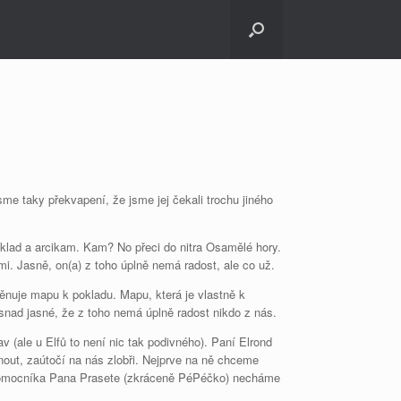
sme taky překvapení, že jsme jej čekali trochu jiného
oklad a arcikam. Kam? No přeci do nitra Osamělé hory.
 Jasně, on(a) z toho úplně nemá radost, ale co už.
věnuje mapu k pokladu. Mapu, která je vlastně k
snad jasné, že z toho nemá úplně radost nikdo z nás.
 (ale u Elfů to není nic tak podivného). Paní Elrond
nout, zaútočí na nás zlobři. Nejprve na ně chceme
ho pomocníka Pana Prasete (zkráceně PéPéčko) necháme