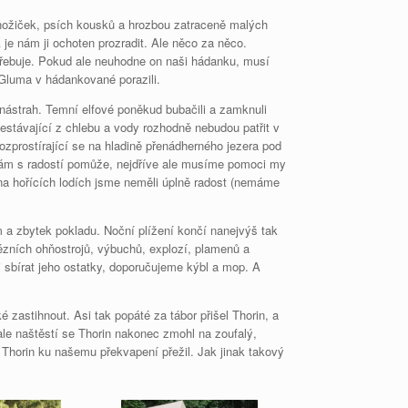
nožiček, psích kousků a hrozbou zatraceně malých
e nám ji ochoten prozradit. Ale něco za něco.
řebuje. Pokud ale neuhodne on naši hádanku, musí
 Gluma v hádankované porazili.
 nástrah. Temní elfové poněkud bubačili a zamknuli
estávající z chlebu a vody rozhodně nebudou patřit v
zprostírající se na hladině přenádherného jezera pod
 nám s radostí pomůže, nejdříve ale musíme pomoci my
e na hořících lodích jsme neměli úplně radost (nemáme
a zbytek pokladu. Noční plížení končí nanejvýš tak
pézních ohňostrojů, výbuchů, explozí, plamenů a
sbírat jeho ostatky, doporučujeme kýbl a mop. A
 zastihnout. Asi tak popáté za tábor přišel Thorin, a
le naštěstí se Thorin nakonec zmohl na zoufalý,
 Thorin ku našemu překvapení přežil. Jak jinak takový