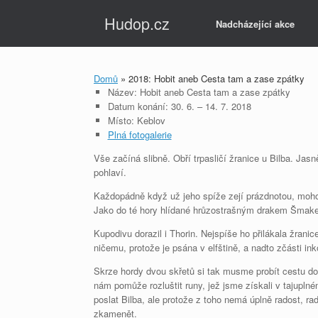
Skip
Hudop.cz
to
Nadcházející akce
content
Domů
»
2018: Hobit aneb Cesta tam a zase zpátky
Název: Hobit aneb Cesta tam a zase zpátky
Datum konání: 30. 6. – 14. 7. 2018
Místo: Keblov
Plná fotogalerie
Vše začíná slibně. Obří trpasličí žranice u Bilba. Jas
pohlaví.
Každopádně když už jeho spíže zejí prázdnotou, mohou
Jako do té hory hlídané hrůzostrašným drakem Šmake
Kupodivu dorazil i Thorin. Nejspíše ho přilákala žran
ničemu, protože je psána v elfštině, a nadto zčásti i
Skrze hordy dvou skřetů si tak musme probít cestu do 
nám pomůže rozluštit runy, jež jsme získali v tajupln
poslat Bilba, ale protože z toho nemá úplně radost, 
zkamenět.