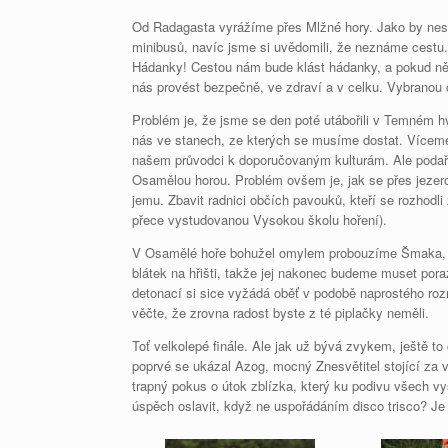
Od Radagasta vyrážíme přes Mlžné hory. Jako by nest
minibusů, navíc jsme si uvědomili, že neznáme cestu.
Hádanky! Cestou nám bude klást hádanky, a pokud ně
nás provést bezpečně, ve zdraví a v celku. Vybranou o
Problém je, že jsme se den poté utábořili v Temném hv
nás ve stanech, ze kterých se musíme dostat. Vícemén
našem průvodci k doporučovaným kulturám. Ale podařil
Osamělou horou. Problém ovšem je, jak se přes jezer
jemu. Zbavit radnici občích pavouků, kteří se rozhodli
přece vystudovanou Vysokou školu hoření).
V Osamělé hoře bohužel omylem probouzíme Šmaka, a u
blátek na hřišti, takže jej nakonec budeme muset pora
detonací si sice vyžádá oběť v podobě naprostého ro
věčte, že zrovna radost byste z té piplačky neměli.
Toť velkolepé finále. Ale jak už bývá zvykem, ještě to
poprvé se ukázal Azog, mocný Znesvětitel stojící za 
trapný pokus o útok zblízka, který ku podivu všech vy
úspěch oslavit, když ne uspořádáním disco trisco? Je j