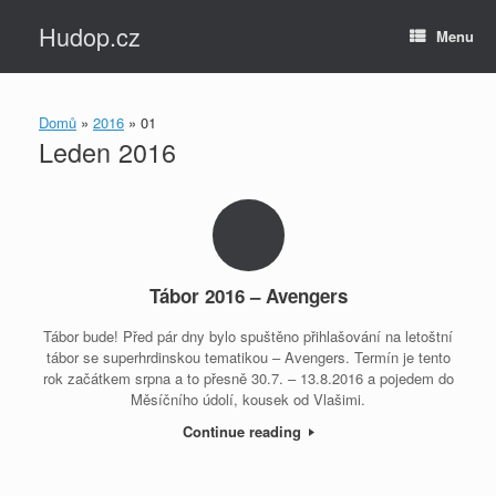
Skip
Hudop.cz
to
Menu
content
Domů
»
2016
»
01
Leden 2016
Tábor 2016 – Avengers
Tábor bude! Před pár dny bylo spuštěno přihlašování na letoštní
tábor se superhrdinskou tematikou – Avengers. Termín je tento
rok začátkem srpna a to přesně 30.7. – 13.8.2016 a pojedem do
Měsíčního údolí, kousek od Vlašimi.
Continue reading