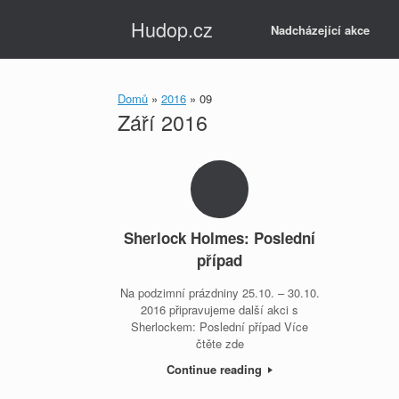
Skip
Hudop.cz
to
Nadcházející akce
content
Domů
»
2016
»
09
Září 2016
Sherlock Holmes: Poslední
případ
Na podzimní prázdniny 25.10. – 30.10.
2016 připravujeme další akci s
Sherlockem: Poslední případ Více
čtěte zde
Continue reading