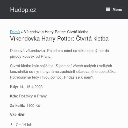
Skip
Hudop.cz
to
Menu
content
Domů
»
Víkendovka Harry Potter: Čtvrtá kletba
Víkendovka Harry Potter: Čtvrtá kletba
Dubnová víkendovka. Pojeďte s námi na víkend plný her do
přírody kousek od Prahy.
Čtvrtá kletba byla vyřčena! S pomocí všech malých i velkých
kouzelníků se nyní chystáme zachránit očarovaného spolužáka.
Potřebujeme tedy i tvou pomoc. Přidáš se k nám?
Kdy:
14.–16.4.2023
Kde:
Roztoky u Prahy
Za kolik:
1100 Kč
Věk dětí:
7 – 14 let