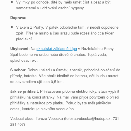
Výjimky po dohodě, dítě by mělo umět číst a psát a být
samostatné v udržování osobní hygieny
Doprava:
Vlakem z Prahy. V pátek odpoledne tam, v neděli odpoledne
zpět. Přesné místo a čas srazu bude rozesláno cca týden
před akcí.
Ubytování:
Na
skautské základně Lípa
v Roztokách u Prahy.
Spát budeme ve srubu nebo dřevěné chatce. Teplá voda,
splachovací wc.
S sebou:
Dobrou náladu a úsměv, spacák, pohodlné oblečení do
přírody, baterka. Vše sbalit ideálně do batohu, děti budou muset
se zavazadlem ujít cca 0,5 km.
Jak se přihlásit:
Přihlašování probíhá elektronicky, stačí vyplnit
přihlášku na konci stránky. Na mail vám přijde potvrzení o přijetí
přihlášky a instrukce pro platbu. Pokud byste měli jakýkoliv
dotaz, kontaktuje hlavního vedoucího.
Vedoucí akce: Tereza Vobecká (tereza.vobecka@hudop.cz, 731
281 407)