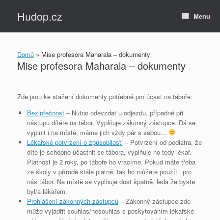
Skip
Hudop.cz
to
Menu
content
Domů
»
Mise profesora Maharala – dokumenty
Mise profesora Maharala – dokumenty
Zde jsou ke stažení dokumenty potřebné pro účast na táboře:
Bezinfečnost
– Nutno odevzdat u odjezdu, případně při
nástupu dítěte na tábor. Vyplňuje zákonný zástupce. Dá se
vyplnit i na místě, máme jich vždy pár s sebou…
Lékařské potvrzení o způsobilosti
– Potvrzení od pediatra, že
díte je schopno účastnit se tábora, vyplňuje ho tedy lékař.
Platnost je 2 roky, po táboře ho vracíme. Pokud máte třeba
ze školy v přírodě stále platné, tak ho můžete použít i pro
náš tábor. Na místě se vyplňuje dost špatně, leda že byste
byl/a lékařem.
Prohlášení zákonných zástupců
– Zákonný zástupce zde
může vyjádřit souhlas/nesouhlas s poskytováním lékařské