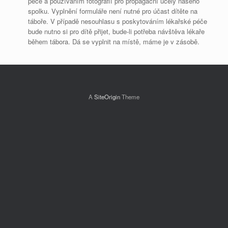
péče a používáním fotografií pro propagační účely našeho
spolku. Vyplnění formuláře není nutné pro účast dítěte na
táboře. V případě nesouhlasu s poskytováním lékařské péče
bude nutno si pro dítě přijet, bude-li potřeba návštěva lékaře
během tábora. Dá se vyplnit na místě, máme je v zásobě.
A
SiteOrigin
Theme