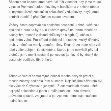
Během cest časem jsme navštívili říši videoher, kdy jsme museli
v pozici Pacmanů utíkat zlovolným bubákům a z celého tábora
si nejvíce přízně zasloužilo ozkoušení vzduchovky, když jsme
chránili tábořiště před útokem space invaderů.
Večery často doprovázelo společné posezení u ohně, většinou
spojené s hrou na kytaru a zpěvem (právě na tomto táboře se
začaly hrát mnohé z dosud oblíbených šlágrhitů), občas s
opékáním vuřtů. Pro případ deště byl k dispozici velký dřevěný
srub, v němž se mohly promítat filmy. Dvakrát za tábor nám zde
také večer zpříjemnila diskotéka, kterou jsme obzvlášť přivítali,
protože jsme mohli nadšeně ponocovat (a hlavně byl druhý den
posunutý budíček, třikrát hurá).
Tábor ve Vestci samozřejmě přinesl mnoho nových přátel a
mnoho zábavy pod sálajícím sluncem. Nejsilnějším zážitkem byl
ale výlet do Chýnovské jeskyně. Z dosavadních táborů určitě
nejlepší celodeňák a jedna z mála prohlídek, kde dovede
průvodce opravdu zaujmout a jen zpaměti nerecituje naučené
nudné litanie.