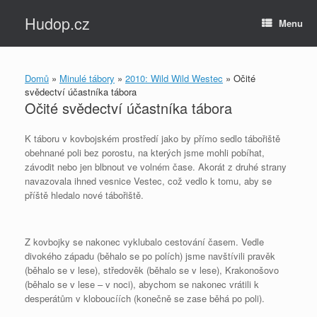
Skip
Hudop.cz
to
Menu
content
Domů
»
Minulé tábory
»
2010: Wild Wild Westec
»
Očité
svědectví účastníka tábora
Očité svědectví účastníka tábora
K táboru v kovbojském prostředí jako by přímo sedlo tábořiště
obehnané poli bez porostu, na kterých jsme mohli pobíhat,
závodit nebo jen blbnout ve volném čase. Akorát z druhé strany
navazovala ihned vesnice Vestec, což vedlo k tomu, aby se
příště hledalo nové tábořiště.
Z kovbojky se nakonec vyklubalo cestování časem. Vedle
divokého západu (běhalo se po polích) jsme navštívili pravěk
(běhalo se v lese), středověk (běhalo se v lese), Krakonošovo
(běhalo se v lese – v noci), abychom se nakonec vrátili k
desperátům v kloboucíích (konečně se zase běhá po poli).