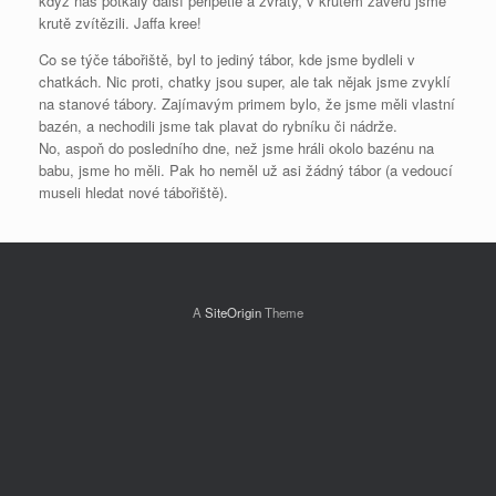
když nás potkaly další peripetie a zvraty, v krutém závěru jsme
krutě zvítězili. Jaffa kree!
Co se týče tábořiště, byl to jediný tábor, kde jsme bydleli v
chatkách. Nic proti, chatky jsou super, ale tak nějak jsme zvyklí
na stanové tábory. Zajímavým primem bylo, že jsme měli vlastní
bazén, a nechodili jsme tak plavat do rybníku či nádrže.
No, aspoň do posledního dne, než jsme hráli okolo bazénu na
babu, jsme ho měli. Pak ho neměl už asi žádný tábor (a vedoucí
museli hledat nové tábořiště).
A
SiteOrigin
Theme