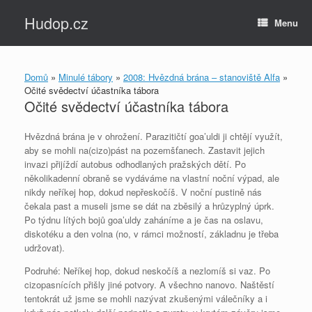
Skip
Hudop.cz
to
Menu
content
Domů
»
Minulé tábory
»
2008: Hvězdná brána – stanoviště Alfa
»
Očité svědectví účastníka tábora
Očité svědectví účastníka tábora
Hvězdná brána je v ohrožení. Parazitičtí goa’uldi ji chtějí využít,
aby se mohli na(cizo)pást na pozemšťanech. Zastavit jejich
invazi přijíždí autobus odhodlaných pražských dětí. Po
několikadenní obraně se vydáváme na vlastní noční výpad, ale
nikdy neříkej hop, dokud nepřeskočíš. V noční pustině nás
čekala past a museli jsme se dát na zběsilý a hrůzyplný úprk.
Po týdnu lítých bojů goa’uldy zaháníme a je čas na oslavu,
diskotéku a den volna (no, v rámci možností, základnu je třeba
udržovat).
Podruhé: Neříkej hop, dokud neskočíš a nezlomíš si vaz. Po
cizopasnících přišly jiné potvory. A všechno nanovo. Naštěstí
tentokrát už jsme se mohli nazývat zkušenými válečníky a i